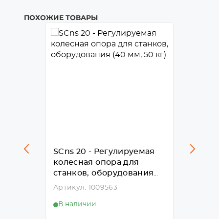
ПОХОЖИЕ ТОВАРЫ
емая
SCns 20 - Регулируемая
SCns 2
я
колесная опора для
колес
ания
станков, оборудования
станк
(40 мм, 50 кг)
(50 мм
Артикул: 1009563
Артику
В наличии
В нал