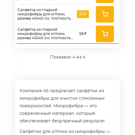
280г/м2, цвет желтый -
ASO280Y
Салфетка из гладкой
микрофибры для оптики,
39 ₽
размер 40х40 см, плотность
280г/м2, цвет красный -
ASO280R
Салфетка из гладкой
микрофибры для оптики,
56 ₽
размер 40х40 см, плотность
280г/м2, цвет зеленый -
ASO280G
Показано
4
из 4
Компания А5 предлагает салфетки из
микрофибры для очистки стеклянных
поверхностей. Микрофибра — это
современный материал, который
обеспечивает безупречный результат.
Салфетки для оптики из микрофибры —