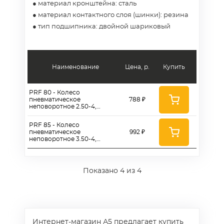
● материал кронштейна: сталь
● материал контактного слоя (шинки): резина
● тип подшипника: двойной шариковый
Наименование
Цена, р.
Купить
PRF 80 - Колесо
пневматическое
788 ₽
неповоротное 2.50-4,
диаметр 218 мм, крепление -
площадка, металлический
PRF 85 - Колесо
обод
пневматическое
992 ₽
неповоротное 3.50-4,
диаметр 266 мм, крепление -
площадка, металлический
обод
Показано
4
из 4
Интернет-магазин А5 предлагает купить